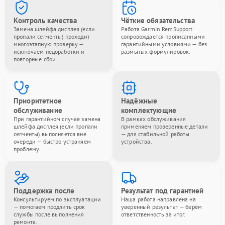
Контроль качества
Чёткие обязательства
Замена шлейфа дисплея (если
Работа Garmin RemSupport
пропали сегменты) проходит
сопровождается прописанными
многоэтапную проверку —
гарантийными условиями — без
исключаем недоработки и
размытых формулировок.
повторные сбои.
Приоритетное
Надёжные
обслуживание
комплектующие
При гарантийном случае замена
В рамках обслуживания
шлейфа дисплея (если пропали
применяем проверенные детали
сегменты) выполняется вне
— для стабильной работы
очереди — быстро устраняем
устройства.
проблему.
Поддержка после
Результат под гарантией
Консультируем по эксплуатации
Наша работа направлена на
— помогаем продлить срок
уверенный результат — берём
службы после выполнения
ответственность за итог.
ремонта.