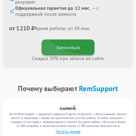
результат
Официальная гарантия до 12 мес.
— с
поддержкой после ремонта
от 1210 ₽
Время работы: от 30 мин
Записаться
Скидка 20% при записи на сайте
Почему выбирают
RemSupport
GarminRemSupport — надежный сервисный центр по ремонту и обслуживанию техники
Garmin в Череповце с более чем десятилетним опытом работы. В штате компании —
порядка 18 мастеров с подтвержденным опытом. За время работы обслужено более
10 000 клиентов, а также выполнено свыше 12 000 ремонтов. Ежемесячно в
сервисный центр поступает более 300 устройств, включая , , . Мы выполняем ремонт
Читать далее
различного уровня сложности и обеспечиваем надежный результат благодаря