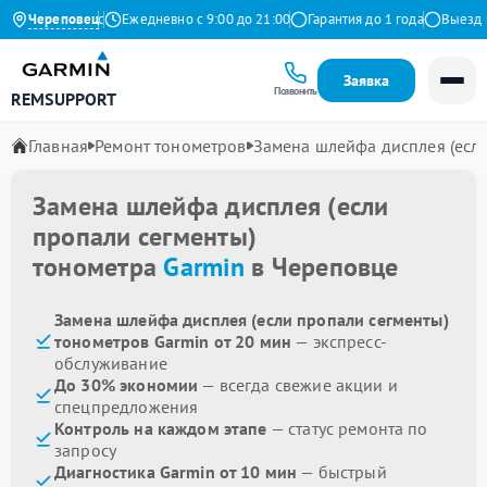
4.9 на Яндекс
Череповец
Ежедневно с 9:00 до 21:00
Гарантия до 1 года
Выезд ма
Заявка
Позвонить
REMSUPPORT
Главная
Ремонт тонометров
Замена шлейфа дисплея (если
Замена шлейфа дисплея (если
пропали сегменты)
тонометра
Garmin
в Череповце
Замена шлейфа дисплея (если пропали сегменты)
тонометров Garmin от 20 мин
— экспресс-
обслуживание
До 30% экономии
— всегда свежие акции и
спецпредложения
Контроль на каждом этапе
— статус ремонта по
запросу
Диагностика Garmin от 10 мин
— быстрый