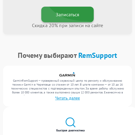
Записаться
Скидка 20% при записи на сайте
Почему выбирают
RemSupport
GarminRemSupport — проверенный сервисный центр по ремонту и обслуживанию
техники Garmin в Череповце со стажем от 10 лет. В штате компании — от 10 до 16
технических специалистов с подтвержденным опытом. За время работы обслужено
более 10 000 клиентов, а также выполнено свыше 12 000 ремонтов. Ежемесячно в
сервисный центр поступает более 300 устройств, включая , , . Мы беремся за задачи
Читать далее
любой сложности и обеспечиваем надежный результат благодаря отлаженным
процессам ремонта.
Быстрая диагностика