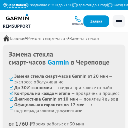
.9 на Яндекс
Череповец
Ежедневно с 9:00 до 21:00
Гарантия до 1 года
Выезд маст
Заявка
Позвонить
REMSUPPORT
Главная
Ремонт смарт-часов
Замена стекла
Замена стекла
смарт-часов
Garmin
в Череповце
Замена стекла смарт-часов Garmin от 20 мин
—
экспресс-обслуживание
До 30% экономии
— скидки при заявке онлайн
Контроль на каждом этапе
— прозрачный процесс
Диагностика Garmin от 10 мин
— понятный вывод
Официальная гарантия до 12 мес.
— с
подтверждающими документами
от 1760 ₽
Время работы: от 30 мин