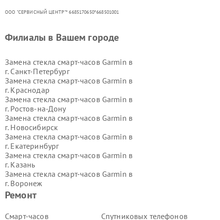
ООО "СЕРВИСНЫЙ ЦЕНТР"* 6685170650*668501001
Филиалы в Вашем городе
Замена стекла смарт-часов Garmin в
г.
Санкт-Петербург
Замена стекла смарт-часов Garmin в
г.
Краснодар
Замена стекла смарт-часов Garmin в
г.
Ростов-на-Дону
Замена стекла смарт-часов Garmin в
г.
Новосибирск
Замена стекла смарт-часов Garmin в
г.
Екатеринбург
Замена стекла смарт-часов Garmin в
г.
Казань
Замена стекла смарт-часов Garmin в
г.
Воронеж
Замена стекла смарт-часов Garmin в
Ремонт
г.
Волгоград
Замена стекла смарт-часов Garmin в
Смарт-часов
Спутниковых телефонов