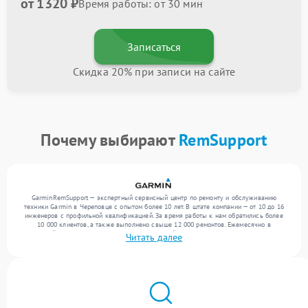
от 1320 ₽
Время работы: от 30 мин
Записаться
Скидка 20% при записи на сайте
Почему выбирают
RemSupport
GarminRemSupport — экспертный сервисный центр по ремонту и обслуживанию
техники Garmin в Череповце с опытом более 10 лет. В штате компании — от 10 до 16
инженеров с профильной квалификацией. За время работы к нам обратились более
10 000 клиентов, а также выполнено свыше 12 000 ремонтов. Ежемесячно в
сервисный центр поступает более 300 обращений, включая , , . Мы беремся за задачи
Читать далее
любой сложности и предлагаем стабильный уровень сервиса благодаря опыту
команды.