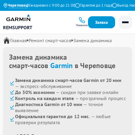
 на Яндекс
Череповец
Ежедневно с 9:00 до 21:00
Гарантия до 1 года
Выезд мастер
Заявка
Позвонить
REMSUPPORT
Главная
Ремонт смарт-часов
Замена динамика
Замена динамика
смарт-часов
Garmin
в Череповце
Замена динамика смарт-часов Garmin от 20 мин
— экспресс-обслуживание
До 30% экономии
— скидки при заявке онлайн
Контроль на каждом этапе
— прозрачный процесс
Диагностика Garmin от 10 мин
— точное
выявление
Официальная гарантия до 12 мес.
— любые
проверки результата