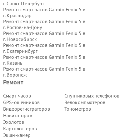
г.
Санкт-Петербург
Ремонт смарт-часов Garmin Fenix 5 в
г.
Краснодар
Ремонт смарт-часов Garmin Fenix 5 в
г.
Ростов-на-Дону
Ремонт смарт-часов Garmin Fenix 5 в
г.
Новосибирск
Ремонт смарт-часов Garmin Fenix 5 в
г.
Екатеринбург
Ремонт смарт-часов Garmin Fenix 5 в
г.
Казань
Ремонт смарт-часов Garmin Fenix 5 в
г.
Воронеж
Ремонт смарт-часов Garmin Fenix 5 в
Ремонт
г.
Волгоград
Ремонт смарт-часов Garmin Fenix 5 в
Смарт-часов
Спутниковых телефонов
г.
Самара
GPS-ошейников
Велокомпьютеров
Ремонт смарт-часов Garmin Fenix 5 в
Видеорегистраторов
Тонометров
г.
Пермь
Навигаторов
Ремонт смарт-часов Garmin Fenix 5 в
Эхолотов
г.
Красноярск
Ремонт смарт-часов Garmin Fenix 5 в
Картплоттеров
г.
Ижевск
Экшн-камер
Ремонт смарт-часов Garmin Fenix 5 в