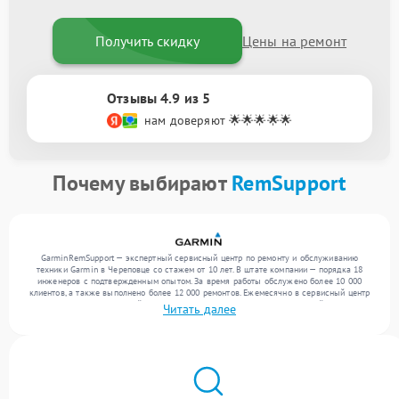
Получить скидку
Цены на ремонт
Отзывы 4.9 из 5
нам доверяют 🌟🌟🌟🌟🌟
Почему выбирают
RemSupport
GarminRemSupport — экспертный сервисный центр по ремонту и обслуживанию
техники Garmin в Череповце со стажем от 10 лет. В штате компании — порядка 18
инженеров с подтвержденным опытом. За время работы обслужено более 10 000
клиентов, а также выполнено более 12 000 ремонтов. Ежемесячно в сервисный центр
поступает более 300 устройств, включая , , . Мы беремся за задачи любой сложности
Читать далее
и гарантируем высокое качество обслуживания благодаря отлаженным процессам
ремонта.