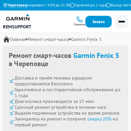
на Яндекс
Череповец
Ежедневно с 9:00 до 21:00
Гарантия до 1 года
Выезд мастера
Заявка
Позвонить
REMSUPPORT
Главная
Ремонт смарт-часов
Garmin Fenix 5
Ремонт смарт-часов
Garmin Fenix 5
в Череповце
Доставка и приём техники курьером
предоставляется бесплатно
Гарантийное и постгарантийное обслуживание до
1 года
Диагностика производится за 15 мин
Срочный ремонт устройства в течении часа
Выдаём подменные устройства на время ремонта
Запишитесь на ремонт и получите
скидку 20%
на
первый ремонт