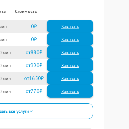
нта
Стоимость
0
Заказать
0
Заказать
880
0
990
0
1650
0
770
0
зать все услуги