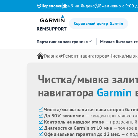
Череповец
4.9 на Яндекс
Ежедневно с 9:00 д
Сервисный центр Garmin
REMSUPPORT
Портативная электроника
Мелкая бытовая т
Главная
Ремонт навигаторов
Чистка/мывк
Чистка/мывка зали
навигатора
Garmin
в
Чистка/мывка залития навигаторов Garmi
До 30% экономии
— скидки при заявке о
Контроль на каждом этапе
— прозрачный
Диагностика Garmin от 10 мин
— точное 
Официальная гарантия до 12 мес.
— с под