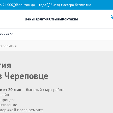
о 21:00
Гарантия до 1 года
Выезд мастера бесплатно
Цены
Гарантия
Отзывы
Контакты
ехника
а залития
тия
 Череповце
n от 20 мин
— быстрый старт работ
нлайн
 процесс
выявление
держкой после ремонта