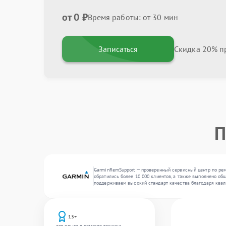
от 0 ₽
Время работы: от 30 мин
Записаться
Скидка 20% пр
П
GarminRemSupport — проверенный сервисный центр по рем
обратились более 10 000 клиентов, а также выполнено об
поддерживаем высокий стандарт качества благодаря квал
13+
лет опыта в ремонте техники