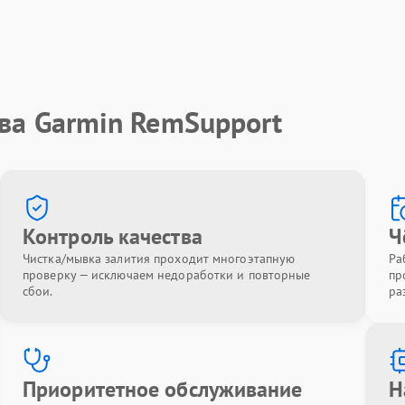
ва Garmin RemSupport
Контроль качества
Ч
Чистка/мывка залития проходит многоэтапную
Ра
проверку — исключаем недоработки и повторные
пр
сбои.
ра
Приоритетное обслуживание
Н