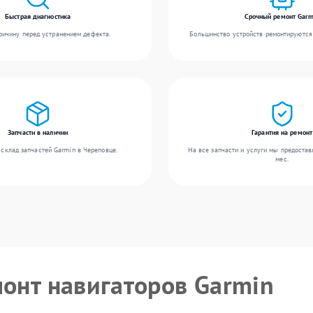
Быстрая диагностика
Срочный ремонт Garm
ичину перед устранением дефекта.
Большинство устройств ремонтируются 
Запчасти в наличии
Гарантия на ремонт
склад запчастей Garmin в Череповце.
На все запчасти и услуги мы предостав
мес.
монт навигаторов Garmin