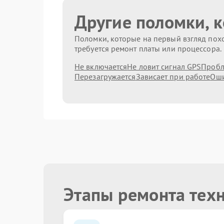
Другие поломки, 
Поломки, которые на первый взгляд похо
требуется ремонт платы или процессора.
Не включается
Не ловит сигнал GPS
Пробл
Перезагружается
Зависает при работе
Оши
Этапы ремонта тех