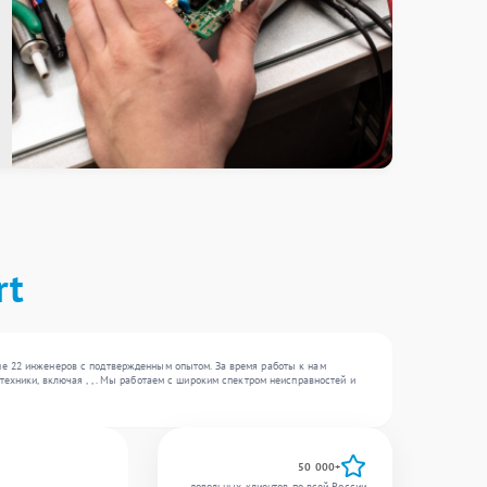
rt
ше 22 инженеров с подтвержденным опытом. За время работы к нам
ехники, включая , , . Мы работаем с широким спектром неисправностей и
50 000+
довольных клиентов по всей России