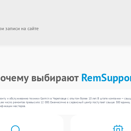
и записи на сайте
очему выбирают
RemSuppo
онту и обслуживанию техники Garmin в Череповце с опытом более 10 лет. В штате компании — свы
щее число ремонтов превысило 12 000. Ежемесячно в сервисный центр поступает свыше 300 единиц т
ификации мастеров.