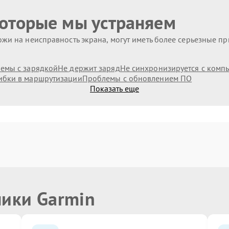
которые мы устраняем
жи на неисправность экрана, могут иметь более серьезные п
емы с зарядкой
Не держит заряд
Не синхронизируется с комп
бки в маршрутизации
Проблемы с обновлением ПО
Показать еще
ники Garmin