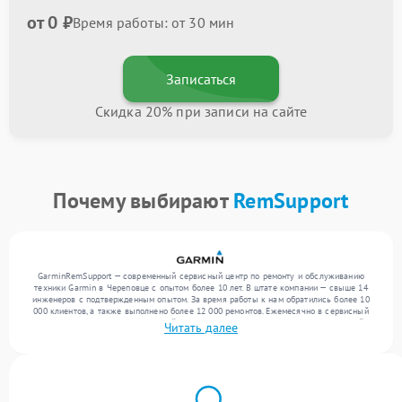
от 0 ₽
Время работы: от 30 мин
Записаться
Скидка 20% при записи на сайте
Почему выбирают
RemSupport
GarminRemSupport — современный сервисный центр по ремонту и обслуживанию
техники Garmin в Череповце с опытом более 10 лет. В штате компании — свыше 14
инженеров с подтвержденным опытом. За время работы к нам обратились более 10
000 клиентов, а также выполнено более 12 000 ремонтов. Ежемесячно в сервисный
центр поступает более 300 устройств, включая , , . Мы устраняем поломки любой
Читать далее
сложности и предлагаем стабильный уровень сервиса благодаря квалификации
мастеров.