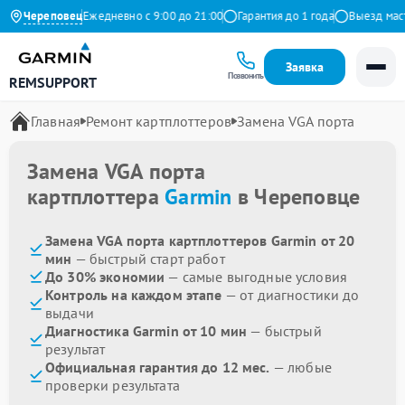
9 на Яндекс
Череповец
Ежедневно с 9:00 до 21:00
Гарантия до 1 года
Выезд масте
Заявка
Позвонить
REMSUPPORT
Главная
Ремонт картплоттеров
Замена VGA порта
Замена VGA порта
картплоттера
Garmin
в Череповце
Замена VGA порта картплоттеров Garmin от 20
мин
— быстрый старт работ
До 30% экономии
— самые выгодные условия
Контроль на каждом этапе
— от диагностики до
выдачи
Диагностика Garmin от 10 мин
— быстрый
результат
Официальная гарантия до 12 мес.
— любые
проверки результата