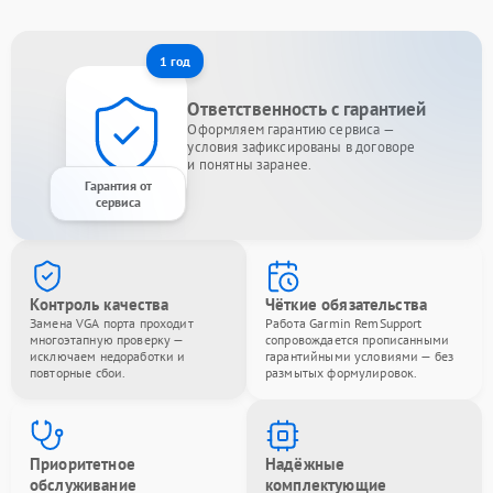
1 год
Ответственность с гарантией
Оформляем гарантию сервиса —
условия зафиксированы в договоре
и понятны заранее.
Гарантия от
сервиса
Контроль качества
Чёткие обязательства
Замена VGA порта проходит
Работа Garmin RemSupport
многоэтапную проверку —
сопровождается прописанными
исключаем недоработки и
гарантийными условиями — без
повторные сбои.
размытых формулировок.
Приоритетное
Надёжные
обслуживание
комплектующие