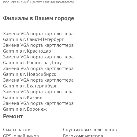
ООО "СЕРВИСНЫЙ ЦЕНТР"* 6685170650*668501001
Филиалы в Вашем городе
Замена VGA порта картплоттера
Garmin в г.
Санкт-Петербург
Замена VGA порта картплоттера
Garmin в г.
Краснодар
Замена VGA порта картплоттера
Garmin в г.
Ростов-на-Дону
Замена VGA порта картплоттера
Garmin в г.
Новосибирск
Замена VGA порта картплоттера
Garmin в г.
Екатеринбург
Замена VGA порта картплоттера
Garmin в г.
Казань
Замена VGA порта картплоттера
Garmin в г.
Воронеж
Замена VGA порта картплоттера
Ремонт
Garmin в г.
Волгоград
Замена VGA порта картплоттера
Смарт-часов
Спутниковых телефонов
Garmin в г.
Самара
GPS-ошейников
Велокомпьютеров