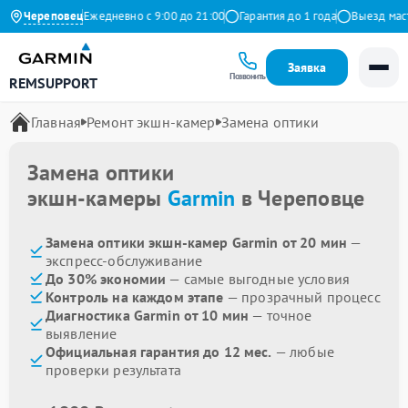
 на Яндекс
Череповец
Ежедневно с 9:00 до 21:00
Гарантия до 1 года
Выезд мастер
Заявка
Позвонить
REMSUPPORT
Главная
Ремонт экшн-камер
Замена оптики
Замена оптики
экшн-камеры
Garmin
в Череповце
Замена оптики экшн-камер Garmin от 20 мин
—
экспресс-обслуживание
До 30% экономии
— самые выгодные условия
Контроль на каждом этапе
— прозрачный процесс
Диагностика Garmin от 10 мин
— точное
выявление
Официальная гарантия до 12 мес.
— любые
проверки результата