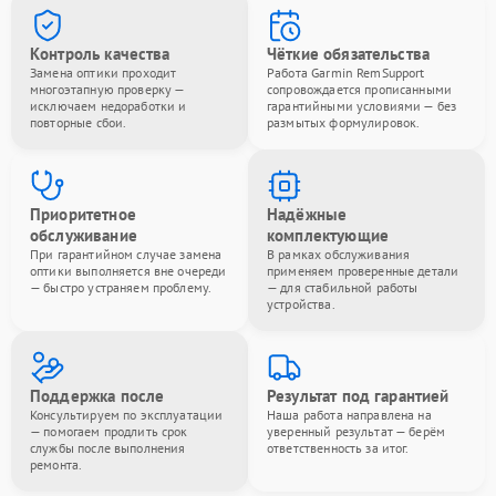
Контроль качества
Чёткие обязательства
Замена оптики проходит
Работа Garmin RemSupport
многоэтапную проверку —
сопровождается прописанными
исключаем недоработки и
гарантийными условиями — без
повторные сбои.
размытых формулировок.
Приоритетное
Надёжные
обслуживание
комплектующие
При гарантийном случае замена
В рамках обслуживания
оптики выполняется вне очереди
применяем проверенные детали
— быстро устраняем проблему.
— для стабильной работы
устройства.
Поддержка после
Результат под гарантией
Консультируем по эксплуатации
Наша работа направлена на
— помогаем продлить срок
уверенный результат — берём
службы после выполнения
ответственность за итог.
ремонта.