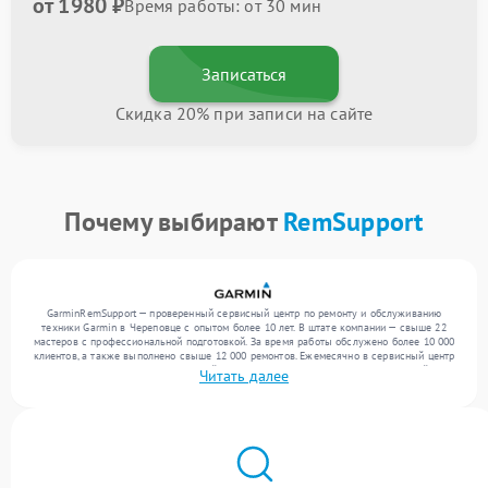
от 1980 ₽
Время работы: от 30 мин
Записаться
Скидка 20% при записи на сайте
Почему выбирают
RemSupport
GarminRemSupport — проверенный сервисный центр по ремонту и обслуживанию
техники Garmin в Череповце с опытом более 10 лет. В штате компании — свыше 22
мастеров с профессиональной подготовкой. За время работы обслужено более 10 000
клиентов, а также выполнено свыше 12 000 ремонтов. Ежемесячно в сервисный центр
поступает более 300 обращений, включая , , . Мы устраняем поломки любой
Читать далее
сложности и поддерживаем высокий стандарт качества благодаря квалификации
мастеров.