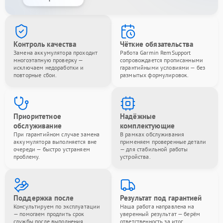
Контроль качества
Чёткие обязательства
Замена аккумулятора проходит
Работа Garmin RemSupport
многоэтапную проверку —
сопровождается прописанными
исключаем недоработки и
гарантийными условиями — без
повторные сбои.
размытых формулировок.
Приоритетное
Надёжные
обслуживание
комплектующие
При гарантийном случае замена
В рамках обслуживания
аккумулятора выполняется вне
применяем проверенные детали
очереди — быстро устраняем
— для стабильной работы
проблему.
устройства.
Поддержка после
Результат под гарантией
Консультируем по эксплуатации
Наша работа направлена на
— помогаем продлить срок
уверенный результат — берём
службы после выполнения
ответственность за итог.