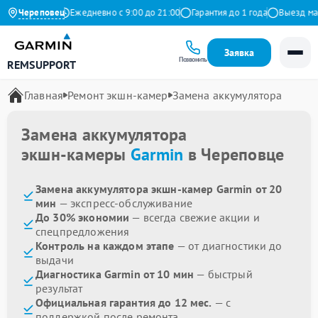
9 на Яндекс
Череповец
Ежедневно с 9:00 до 21:00
Гарантия до 1 года
Выезд масте
Заявка
Позвонить
REMSUPPORT
Главная
Ремонт экшн-камер
Замена аккумулятора
Замена аккумулятора
экшн-камеры
Garmin
в Череповце
Замена аккумулятора экшн-камер Garmin от 20
мин
— экспресс-обслуживание
До 30% экономии
— всегда свежие акции и
спецпредложения
Контроль на каждом этапе
— от диагностики до
выдачи
Диагностика Garmin от 10 мин
— быстрый
результат
Официальная гарантия до 12 мес.
— с
поддержкой после ремонта