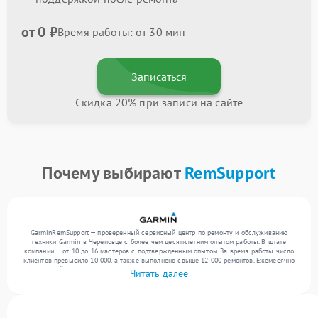
от 0 ₽
Время работы: от 30 мин
Записаться
Скидка 20% при записи на сайте
Почему выбирают
RemSupport
GarminRemSupport — проверенный сервисный центр по ремонту и обслуживанию
техники Garmin в Череповце с более чем десятилетним опытом работы. В штате
компании — от 10 до 16 мастеров с подтвержденным опытом. За время работы число
клиентов превысило 10 000, а также выполнено свыше 12 000 ремонтов. Ежемесячно
в сервисный центр поступает свыше 300 единиц техники, включая , , . Мы беремся за
Читать далее
задачи любой сложности и предлагаем стабильный уровень сервиса благодаря
квалификации мастеров.