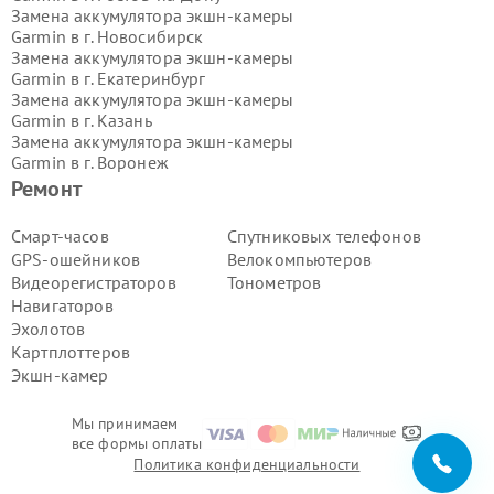
Замена аккумулятора экшн-камеры
Garmin в г.
Новосибирск
Замена аккумулятора экшн-камеры
Garmin в г.
Екатеринбург
Замена аккумулятора экшн-камеры
Garmin в г.
Казань
Замена аккумулятора экшн-камеры
Garmin в г.
Воронеж
Замена аккумулятора экшн-камеры
Ремонт
Garmin в г.
Волгоград
Замена аккумулятора экшн-камеры
Смарт-часов
Спутниковых телефонов
Garmin в г.
Самара
GPS-ошейников
Велокомпьютеров
Замена аккумулятора экшн-камеры
Видеорегистраторов
Тонометров
Garmin в г.
Пермь
Навигаторов
Замена аккумулятора экшн-камеры
Эхолотов
Garmin в г.
Красноярск
Замена аккумулятора экшн-камеры
Картплоттеров
Garmin в г.
Ижевск
Экшн-камер
Замена аккумулятора экшн-камеры
Garmin в г.
Челябинск
Мы принимаем
Замена аккумулятора экшн-камеры
все формы оплаты
Garmin в г.
Тюмень
Политика конфиденциальности
Замена аккумулятора экшн-камеры