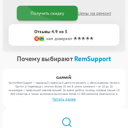
Получить скидку
Цены на ремонт
Отзывы 4.9 из 5
нам доверяют 🌟🌟🌟🌟🌟
Почему выбирают
RemSupport
GarminRemSupport — надежный сервисный центр по ремонту и обслуживанию техники
Garmin в Череповце с опытом более 10 лет. В штате компании — от 10 до 16
инженеров с профильной квалификацией. За время работы помощь оказана свыше 10
000 клиентов, а также выполнено выполнено более 12 000 ремонтов. Ежемесячно в
сервисный центр поступает свыше 300 единиц техники, включая , , . Мы работаем с
Читать далее
широким спектром неисправностей и поддерживаем высокий стандарт качества
благодаря отлаженным процессам ремонта.