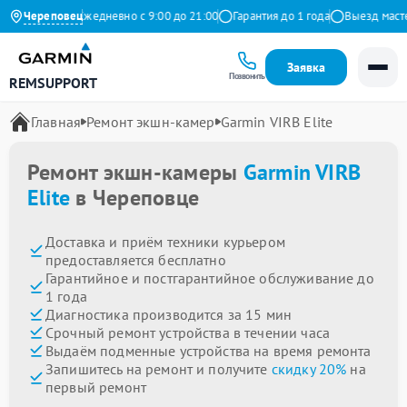
на Яндекс
Череповец
Ежедневно с 9:00 до 21:00
Гарантия до 1 года
Выезд мастера
Заявка
Позвонить
REMSUPPORT
Главная
Ремонт экшн-камер
Garmin VIRB Elite
Ремонт экшн-камеры
Garmin VIRB
Elite
в Череповце
Доставка и приём техники курьером
предоставляется бесплатно
Гарантийное и постгарантийное обслуживание до
1 года
Диагностика производится за 15 мин
Срочный ремонт устройства в течении часа
Выдаём подменные устройства на время ремонта
Запишитесь на ремонт и получите
скидку 20%
на
первый ремонт