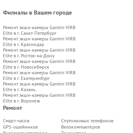
Филиалы в Вашем городе
Ремонт экшн-камеры Garmin VIRB
Elite в г.
Санкт-Петербург
Ремонт экшн-камеры Garmin VIRB
Elite в г.
Краснодар
Ремонт экшн-камеры Garmin VIRB
Elite в г.
Ростов-на-Дону
Ремонт экшн-камеры Garmin VIRB
Elite в г.
Новосибирск
Ремонт экшн-камеры Garmin VIRB
Elite в г.
Екатеринбург
Ремонт экшн-камеры Garmin VIRB
Elite в г.
Казань
Ремонт экшн-камеры Garmin VIRB
Elite в г.
Воронеж
Ремонт экшн-камеры Garmin VIRB
Ремонт
Elite в г.
Волгоград
Ремонт экшн-камеры Garmin VIRB
Смарт-часов
Спутниковых телефонов
Elite в г.
Самара
GPS-ошейников
Велокомпьютеров
Ремонт экшн-камеры Garmin VIRB
Видеорегистраторов
Тонометров