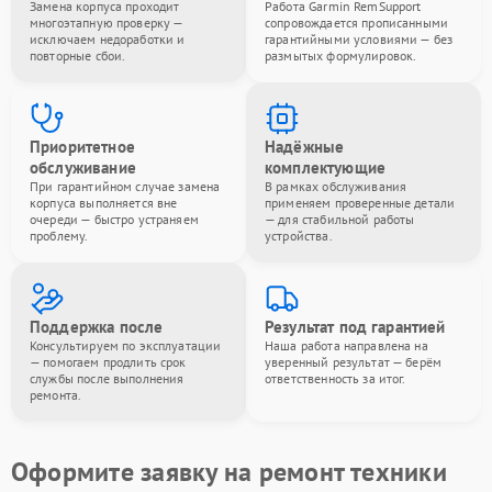
Замена корпуса проходит
Работа Garmin RemSupport
многоэтапную проверку —
сопровождается прописанными
исключаем недоработки и
гарантийными условиями — без
повторные сбои.
размытых формулировок.
Приоритетное
Надёжные
обслуживание
комплектующие
При гарантийном случае замена
В рамках обслуживания
корпуса выполняется вне
применяем проверенные детали
очереди — быстро устраняем
— для стабильной работы
проблему.
устройства.
Поддержка после
Результат под гарантией
Консультируем по эксплуатации
Наша работа направлена на
— помогаем продлить срок
уверенный результат — берём
службы после выполнения
ответственность за итог.
ремонта.
Оформите заявку на ремонт техники