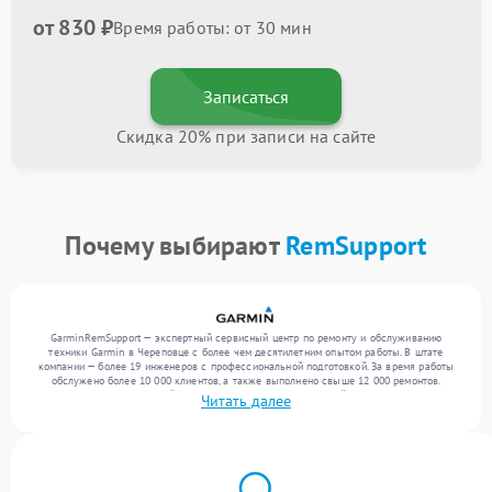
от 830 ₽
Время работы: от 30 мин
Записаться
Скидка 20% при записи на сайте
Почему выбирают
RemSupport
GarminRemSupport — экспертный сервисный центр по ремонту и обслуживанию
техники Garmin в Череповце с более чем десятилетним опытом работы. В штате
компании — более 19 инженеров с профессиональной подготовкой. За время работы
обслужено более 10 000 клиентов, а также выполнено свыше 12 000 ремонтов.
Ежемесячно в сервисный центр поступает более 300 устройств, включая , , . Мы
Читать далее
выполняем ремонт различного уровня сложности и обеспечиваем надежный
результат благодаря квалификации мастеров.