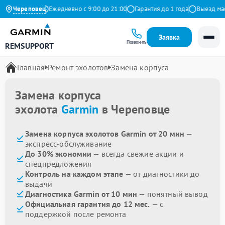
9 на Яндекс
Череповец
Ежедневно с 9:00 до 21:00
Гарантия до 1 года
Выезд масте
Заявка
Позвонить
REMSUPPORT
Главная
Ремонт эхолотов
Замена корпуса
Замена корпуса
эхолота
Garmin
в Череповце
Замена корпуса эхолотов Garmin от 20 мин
—
экспресс-обслуживание
До 30% экономии
— всегда свежие акции и
спецпредложения
Контроль на каждом этапе
— от диагностики до
выдачи
Диагностика Garmin от 10 мин
— понятный вывод
Официальная гарантия до 12 мес.
— с
поддержкой после ремонта