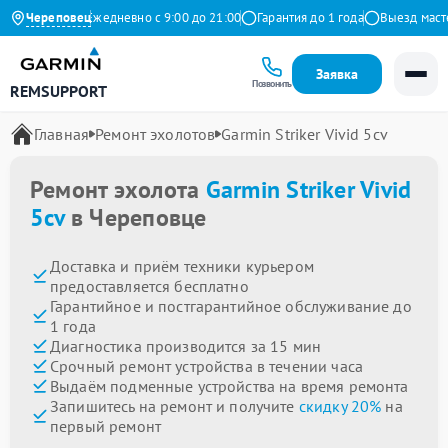
на Яндекс
Череповец
Ежедневно с 9:00 до 21:00
Гарантия до 1 года
Выезд мастера
Заявка
Позвонить
REMSUPPORT
Главная
Ремонт эхолотов
Garmin Striker Vivid 5cv
Ремонт эхолота
Garmin Striker Vivid
5cv
в Череповце
Доставка и приём техники курьером
предоставляется бесплатно
Гарантийное и постгарантийное обслуживание до
1 года
Диагностика производится за 15 мин
Срочный ремонт устройства в течении часа
Выдаём подменные устройства на время ремонта
Запишитесь на ремонт и получите
скидку 20%
на
первый ремонт