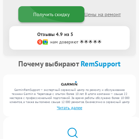
Получить скидку
Цены на ремонт
Отзывы 4.9 из 5
нам доверяют 🌟🌟🌟🌟🌟
Почему выбирают
RemSupport
GarminRemSupport — экспертный сервисный центр по ремонту и обслуживанию
техники Garmin в Череповце с опытом более 10 лет. В штате компании — свыше 22
мастеров с профессиональной подготовкой. За время работы обслужено более 10 000
клиентов, а также выполнено свыше 12 000 ремонтов. Ежемесячно в сервисный центр
поступает свыше 300 единиц техники, включая , , . Мы выполняем ремонт различного
Читать далее
уровня сложности и гарантируем высокое качество обслуживания благодаря опыту
команды.