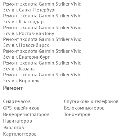
Ремонт эхолота Garmin Striker Vivid
5cv в г.
Санкт-Петербург
Ремонт эхолота Garmin Striker Vivid
5cv в г.
Краснодар
Ремонт эхолота Garmin Striker Vivid
5cv в г.
Ростов-на-Дону
Ремонт эхолота Garmin Striker Vivid
5cv в г.
Новосибирск
Ремонт эхолота Garmin Striker Vivid
5cv в г.
Екатеринбург
Ремонт эхолота Garmin Striker Vivid
5cv в г.
Казань
Ремонт эхолота Garmin Striker Vivid
5cv в г.
Воронеж
Ремонт эхолота Garmin Striker Vivid
Ремонт
5cv в г.
Волгоград
Ремонт эхолота Garmin Striker Vivid
Смарт-часов
Спутниковых телефонов
5cv в г.
Самара
GPS-ошейников
Велокомпьютеров
Ремонт эхолота Garmin Striker Vivid
Видеорегистраторов
Тонометров
5cv в г.
Пермь
Навигаторов
Ремонт эхолота Garmin Striker Vivid
Эхолотов
5cv в г.
Красноярск
Ремонт эхолота Garmin Striker Vivid
Картплоттеров